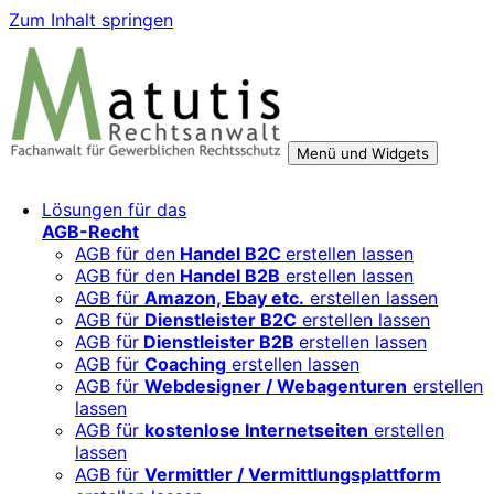
Zum Inhalt springen
Menü und Widgets
Rechtsberatung für digitale Geschäftsmodelle – sicher
Für Mittelständler, Startups und Verbände, die ihre Online-
Lösungen für das
wachsen mit starken AGB, Datenschutz und
Aktivitäten, Plattformen und Innovationen rechtssicher
AGB-Recht
Markenschutz
entwickeln und skalieren wollen.
AGB für den
Handel B2C
erstellen lassen
AGB für den
Handel B2B
erstellen lassen
AGB für
Amazon, Ebay etc.
erstellen lassen
AGB für
Dienstleister B2C
erstellen lassen
AGB für
Dienstleister B2B
erstellen lassen
AGB für
Coaching
erstellen lassen
AGB für
Webdesigner / Webagenturen
erstellen
lassen
AGB für
kostenlose Internetseiten
erstellen
lassen
AGB für
Vermittler / Vermittlungsplattform