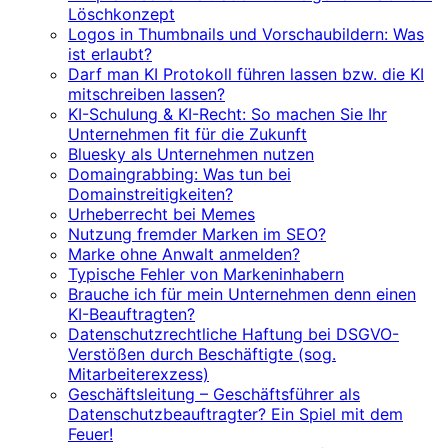
Löschkonzept
Logos in Thumbnails und Vorschaubildern: Was
ist erlaubt?
Darf man KI Protokoll führen lassen bzw. die KI
mitschreiben lassen?
KI-Schulung & KI-Recht: So machen Sie Ihr
Unternehmen fit für die Zukunft
Bluesky als Unternehmen nutzen
Domaingrabbing: Was tun bei
Domainstreitigkeiten?
Urheberrecht bei Memes
Nutzung fremder Marken im SEO?
Marke ohne Anwalt anmelden?
Typische Fehler von Markeninhabern
Brauche ich für mein Unternehmen denn einen
KI-Beauftragten?
Datenschutzrechtliche Haftung bei DSGVO-
Verstößen durch Beschäftigte (sog.
Mitarbeiterexzess)
Geschäftsleitung – Geschäftsführer als
Datenschutzbeauftragter? Ein Spiel mit dem
Feuer!