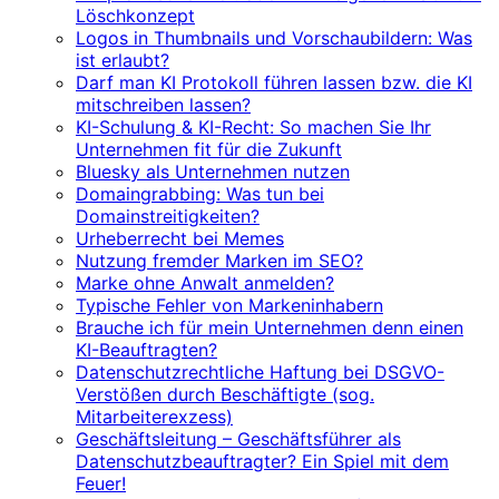
Löschkonzept
Logos in Thumbnails und Vorschaubildern: Was
ist erlaubt?
Darf man KI Protokoll führen lassen bzw. die KI
mitschreiben lassen?
KI-Schulung & KI-Recht: So machen Sie Ihr
Unternehmen fit für die Zukunft
Bluesky als Unternehmen nutzen
Domaingrabbing: Was tun bei
Domainstreitigkeiten?
Urheberrecht bei Memes
Nutzung fremder Marken im SEO?
Marke ohne Anwalt anmelden?
Typische Fehler von Markeninhabern
Brauche ich für mein Unternehmen denn einen
KI-Beauftragten?
Datenschutzrechtliche Haftung bei DSGVO-
Verstößen durch Beschäftigte (sog.
Mitarbeiterexzess)
Geschäftsleitung – Geschäftsführer als
Datenschutzbeauftragter? Ein Spiel mit dem
Feuer!