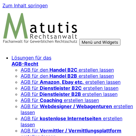
Zum Inhalt springen
Menü und Widgets
Rechtsberatung für digitale Geschäftsmodelle – sicher
Für Mittelständler, Startups und Verbände, die ihre Online-
Lösungen für das
wachsen mit starken AGB, Datenschutz und
Aktivitäten, Plattformen und Innovationen rechtssicher
AGB-Recht
Markenschutz
entwickeln und skalieren wollen.
AGB für den
Handel B2C
erstellen lassen
AGB für den
Handel B2B
erstellen lassen
AGB für
Amazon, Ebay etc.
erstellen lassen
AGB für
Dienstleister B2C
erstellen lassen
AGB für
Dienstleister B2B
erstellen lassen
AGB für
Coaching
erstellen lassen
AGB für
Webdesigner / Webagenturen
erstellen
lassen
AGB für
kostenlose Internetseiten
erstellen
lassen
AGB für
Vermittler / Vermittlungsplattform