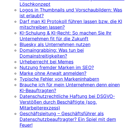
Löschkonzept
Logos in Thumbnails und Vorschaubildern: Was
ist erlaubt?
Darf man KI Protokoll führen lassen bzw. die KI
mitschreiben lassen?
KI-Schulung & KI-Recht: So machen Sie Ihr
Unternehmen fit für die Zukunft
Bluesky als Unternehmen nutzen
Domaingrabbing: Was tun bei
Domainstreitigkeiten?
Urheberrecht bei Memes
Nutzung fremder Marken im SEO?
Marke ohne Anwalt anmelden?
Typische Fehler von Markeninhabern
Brauche ich für mein Unternehmen denn einen
KI-Beauftragten?
Datenschutzrechtliche Haftung bei DSGVO-
Verstößen durch Beschäftigte (sog.
Mitarbeiterexzess)
Geschäftsleitung – Geschäftsführer als
Datenschutzbeauftragter? Ein Spiel mit dem
Feuer!