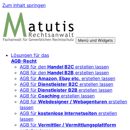
Zum Inhalt springen
Menü und Widgets
Rechtsberatung für digitale Geschäftsmodelle – sicher
Für Mittelständler, Startups und Verbände, die ihre Online-
Lösungen für das
wachsen mit starken AGB, Datenschutz und
Aktivitäten, Plattformen und Innovationen rechtssicher
AGB-Recht
Markenschutz
entwickeln und skalieren wollen.
AGB für den
Handel B2C
erstellen lassen
AGB für den
Handel B2B
erstellen lassen
AGB für
Amazon, Ebay etc.
erstellen lassen
AGB für
Dienstleister B2C
erstellen lassen
AGB für
Dienstleister B2B
erstellen lassen
AGB für
Coaching
erstellen lassen
AGB für
Webdesigner / Webagenturen
erstellen
lassen
AGB für
kostenlose Internetseiten
erstellen
lassen
AGB für
Vermittler / Vermittlungsplattform