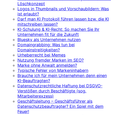
Löschkonzept
Logos in Thumbnails und Vorschaubildern: Was
ist erlaubt?
Darf man KI Protokoll führen lassen bzw. die KI
mitschreiben lassen?
KI-Schulung & KI-Recht: So machen Sie Ihr
Unternehmen fit für die Zukunft
Bluesky als Unternehmen nutzen
Domaingrabbing: Was tun bei
Domainstreitigkeiten?
Urheberrecht bei Memes
Nutzung fremder Marken im SEO?
Marke ohne Anwalt anmelden?
Typische Fehler von Markeninhabern
Brauche ich für mein Unternehmen denn einen
KI-Beauftragten?
Datenschutzrechtliche Haftung bei DSGVO-
Verstößen durch Beschäftigte (sog.
Mitarbeiterexzess)
Geschäftsleitung – Geschäftsführer als
Datenschutzbeauftragter? Ein Spiel mit dem
Feuer!