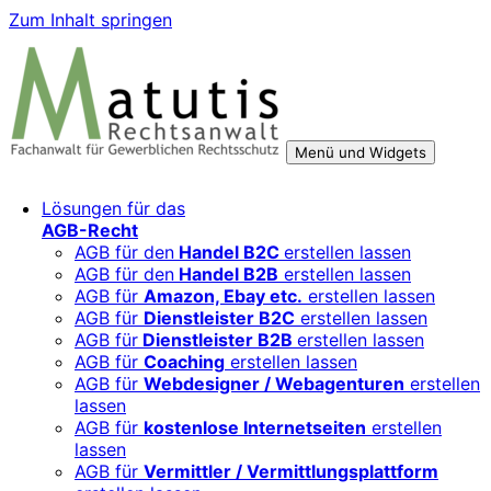
Zum Inhalt springen
Menü und Widgets
Rechtsberatung für digitale Geschäftsmodelle – sicher
Für Mittelständler, Startups und Verbände, die ihre Online-
Lösungen für das
wachsen mit starken AGB, Datenschutz und
Aktivitäten, Plattformen und Innovationen rechtssicher
AGB-Recht
Markenschutz
entwickeln und skalieren wollen.
AGB für den
Handel B2C
erstellen lassen
AGB für den
Handel B2B
erstellen lassen
AGB für
Amazon, Ebay etc.
erstellen lassen
AGB für
Dienstleister B2C
erstellen lassen
AGB für
Dienstleister B2B
erstellen lassen
AGB für
Coaching
erstellen lassen
AGB für
Webdesigner / Webagenturen
erstellen
lassen
AGB für
kostenlose Internetseiten
erstellen
lassen
AGB für
Vermittler / Vermittlungsplattform