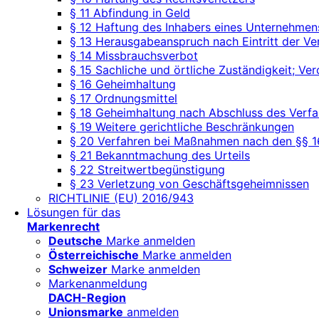
§ 11 Abfindung in Geld
§ 12 Haftung des Inhabers eines Unternehmen
§ 13 Herausgabeanspruch nach Eintritt der Ve
§ 14 Missbrauchsverbot
§ 15 Sachliche und örtliche Zuständigkeit; V
§ 16 Geheimhaltung
§ 17 Ordnungsmittel
§ 18 Geheimhaltung nach Abschluss des Verfa
§ 19 Weitere gerichtliche Beschränkungen
§ 20 Verfahren bei Maßnahmen nach den §§ 16
§ 21 Bekanntmachung des Urteils
§ 22 Streitwertbegünstigung
§ 23 Verletzung von Geschäftsgeheimnissen
RICHTLINIE (EU) 2016/943
Lösungen für das
Markenrecht
Deutsche
Marke anmelden
Österreichische
Marke anmelden
Schweizer
Marke anmelden
Markenanmeldung
DACH-Region
Unionsmarke
anmelden