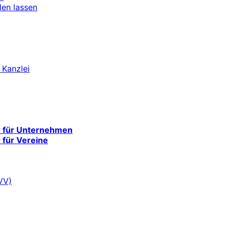
len lassen
 Kanzlei
r für Unternehmen
 für Vereine
VV)