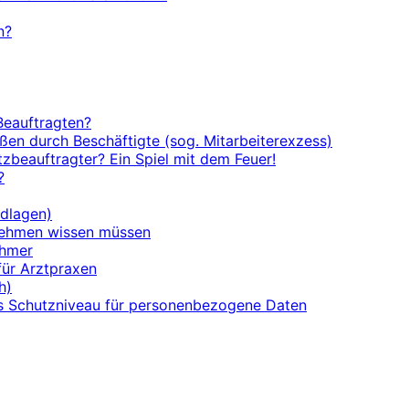
n?
Beauftragten?
en durch Beschäftigte (sog. Mitarbeiterexzess)
zbeauftragter? Ein Spiel mit dem Feuer!
?
ndlagen)
nehmen wissen müssen
ehmer
für Arztpraxen
h)
s Schutzniveau für personenbezogene Daten