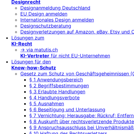
Designrecht
Designanmeldung Deutschland
EU Design anmelden
Internationales Design anmelden
Designschutzberatung
Designverletzungen auf Amazon, eBay, Etsy und 
Lösungen zum
KI-Recht
-> via matutis.ch
KI-Vertreter
für nicht EU-Unternehmen
Lösungen für den
Know-how-Schutz
Gesetz zum Schutz von Geschäftsgeheimnissen 
§ 1 Anwendungsbereich
§ 2 Begriffsbestimmungen
§ 3 Erlaubte Handlungen
§ 4 Handlungsverbote
§ 5 Ausnahmen
§ 6 Beseitigung und Unterlassung
§ 7 Vernichtung; Herausgabe; Rückruf; Entf
§ 8 Auskunft über rechtsverletzende Produkte
§ 9 Anspruchsausschluss bei Unverhältnismäß
§ 10 Haftung des Rechtsverletzers