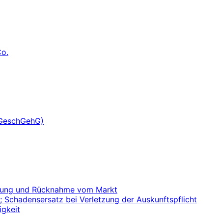
Co.
(GeschGehG)
ernung und Rücknahme vom Markt
; Schadensersatz bei Verletzung der Auskunftspflicht
igkeit