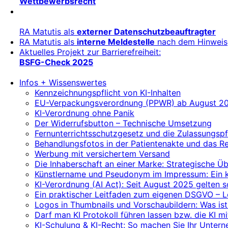
Wettbewerbsrecht
RA Matutis als
externer Datenschutzbeauftragter
RA Matutis als
interne Meldestelle
nach dem Hinweis
Aktuelles Projekt zur Barrierefreiheit:
BSFG-Check 2025
Infos + Wissenswertes
Kennzeichnungspflicht von KI-Inhalten
EU-Verpackungsverordnung (PPWR) ab August 20
KI-Verordnung ohne Panik
Der Widerrufsbutton – Technische Umsetzung
Fernunterrichtsschutzgesetz und die Zulassungspf
Behandlungsfotos in der Patientenakte und das R
Werbung mit versichertem Versand
Die Inhaberschaft an einer Marke: Strategische 
Künstlername und Pseudonym im Impressum: Ein kl
KI-Verordnung (AI Act): Seit August 2025 gelten
Ein praktischer Leitfaden zum eigenen DSGVO – 
Logos in Thumbnails und Vorschaubildern: Was ist
Darf man KI Protokoll führen lassen bzw. die KI m
KI-Schulung & KI-Recht: So machen Sie Ihr Unterne