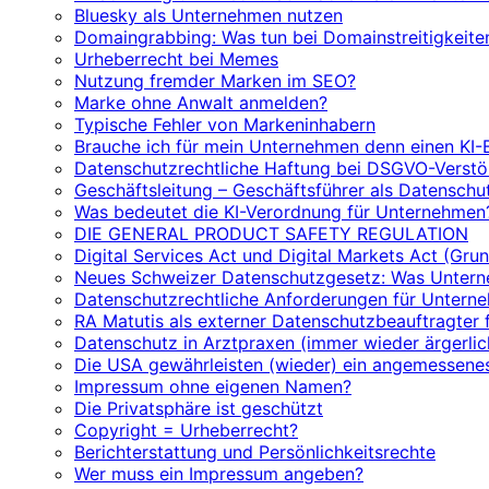
Bluesky als Unternehmen nutzen
Domaingrabbing: Was tun bei Domainstreitigkeite
Urheberrecht bei Memes
Nutzung fremder Marken im SEO?
Marke ohne Anwalt anmelden?
Typische Fehler von Markeninhabern
Brauche ich für mein Unternehmen denn einen KI-
Datenschutzrechtliche Haftung bei DSGVO-Verstöß
Geschäftsleitung – Geschäftsführer als Datenschut
Was bedeutet die KI-Verordnung für Unternehmen
DIE GENERAL PRODUCT SAFETY REGULATION
Digital Services Act und Digital Markets Act (Gru
Neues Schweizer Datenschutzgesetz: Was Unter
Datenschutzrechtliche Anforderungen für Untern
RA Matutis als externer Datenschutzbeauftragter 
Datenschutz in Arztpraxen (immer wieder ärgerlic
Die USA gewährleisten (wieder) ein angemessene
Impressum ohne eigenen Namen?
Die Privatsphäre ist geschützt
Copyright = Urheberrecht?
Berichterstattung und Persönlichkeitsrechte
Wer muss ein Impressum angeben?