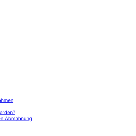
nehmen
werden?
chen Abmahnung