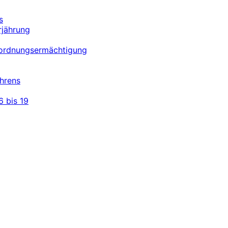
s
rjährung
erordnungsermächtigung
hrens
 bis 19