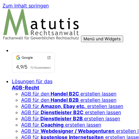
Zum Inhalt springen
Menü und Widgets
Rechtsberatung für digitale Geschäftsmodelle – sicher 
Für Mittelständler, Startups und Verbände, die ihre Online
Lösungen für das
AGB-Recht
AGB für den
Handel B2C
erstellen lassen
AGB für den
Handel B2B
erstellen lassen
AGB für
Amazon, Ebay etc.
erstellen lassen
AGB für
Dienstleister B2C
erstellen lassen
AGB für
Dienstleister B2B
erstellen lassen
AGB für
Coaching
erstellen lassen
AGB für
Webdesigner / Webagenturen
erstellen 
AGB für
kostenlose Internetseiten
erstellen lasse