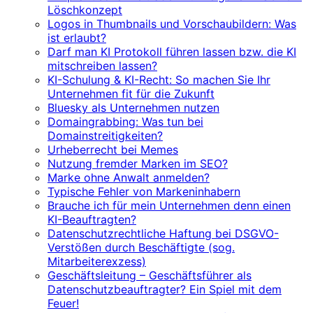
Löschkonzept
Logos in Thumbnails und Vorschaubildern: Was
ist erlaubt?
Darf man KI Protokoll führen lassen bzw. die KI
mitschreiben lassen?
KI-Schulung & KI-Recht: So machen Sie Ihr
Unternehmen fit für die Zukunft
Bluesky als Unternehmen nutzen
Domaingrabbing: Was tun bei
Domainstreitigkeiten?
Urheberrecht bei Memes
Nutzung fremder Marken im SEO?
Marke ohne Anwalt anmelden?
Typische Fehler von Markeninhabern
Brauche ich für mein Unternehmen denn einen
KI-Beauftragten?
Datenschutzrechtliche Haftung bei DSGVO-
Verstößen durch Beschäftigte (sog.
Mitarbeiterexzess)
Geschäftsleitung – Geschäftsführer als
Datenschutzbeauftragter? Ein Spiel mit dem
Feuer!