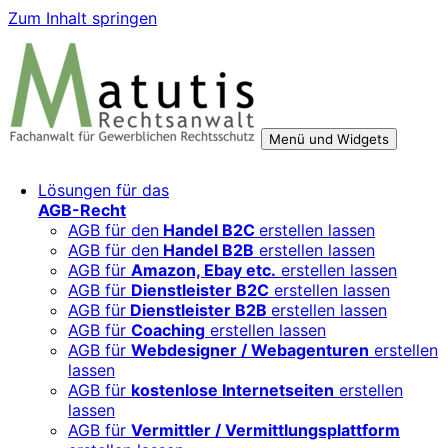
Zum Inhalt springen
Menü und Widgets
Rechtsberatung für digitale Geschäftsmodelle – sicher
Für Mittelständler, Startups und Verbände, die ihre Online-
Lösungen für das
wachsen mit starken AGB, Datenschutz und
Aktivitäten, Plattformen und Innovationen rechtssicher
AGB-Recht
Markenschutz
entwickeln und skalieren wollen.
AGB für den
Handel B2C
erstellen lassen
AGB für den
Handel B2B
erstellen lassen
AGB für
Amazon, Ebay etc.
erstellen lassen
AGB für
Dienstleister B2C
erstellen lassen
AGB für
Dienstleister B2B
erstellen lassen
AGB für
Coaching
erstellen lassen
AGB für
Webdesigner / Webagenturen
erstellen
lassen
AGB für
kostenlose Internetseiten
erstellen
lassen
AGB für
Vermittler / Vermittlungsplattform