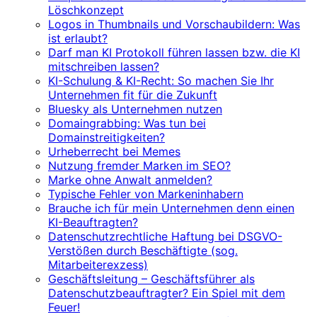
Löschkonzept
Logos in Thumbnails und Vorschaubildern: Was
ist erlaubt?
Darf man KI Protokoll führen lassen bzw. die KI
mitschreiben lassen?
KI-Schulung & KI-Recht: So machen Sie Ihr
Unternehmen fit für die Zukunft
Bluesky als Unternehmen nutzen
Domaingrabbing: Was tun bei
Domainstreitigkeiten?
Urheberrecht bei Memes
Nutzung fremder Marken im SEO?
Marke ohne Anwalt anmelden?
Typische Fehler von Markeninhabern
Brauche ich für mein Unternehmen denn einen
KI-Beauftragten?
Datenschutzrechtliche Haftung bei DSGVO-
Verstößen durch Beschäftigte (sog.
Mitarbeiterexzess)
Geschäftsleitung – Geschäftsführer als
Datenschutzbeauftragter? Ein Spiel mit dem
Feuer!