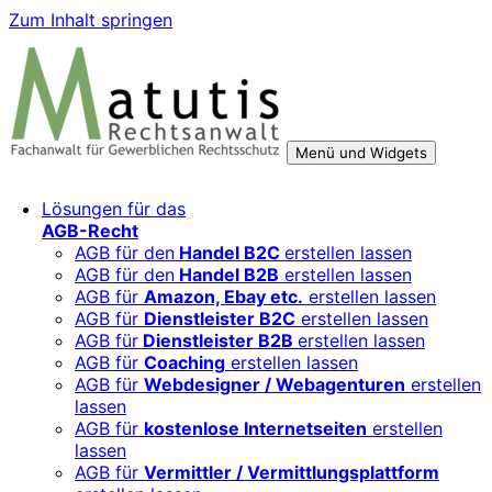
Zum Inhalt springen
Menü und Widgets
Rechtsberatung für digitale Geschäftsmodelle – sicher
Für Mittelständler, Startups und Verbände, die ihre Online-
Lösungen für das
wachsen mit starken AGB, Datenschutz und
Aktivitäten, Plattformen und Innovationen rechtssicher
AGB-Recht
Markenschutz
entwickeln und skalieren wollen.
AGB für den
Handel B2C
erstellen lassen
AGB für den
Handel B2B
erstellen lassen
AGB für
Amazon, Ebay etc.
erstellen lassen
AGB für
Dienstleister B2C
erstellen lassen
AGB für
Dienstleister B2B
erstellen lassen
AGB für
Coaching
erstellen lassen
AGB für
Webdesigner / Webagenturen
erstellen
lassen
AGB für
kostenlose Internetseiten
erstellen
lassen
AGB für
Vermittler / Vermittlungsplattform