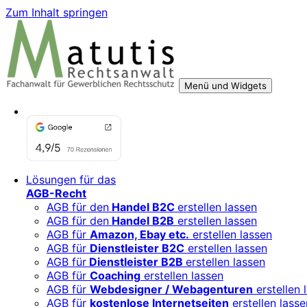
Zum Inhalt springen
Menü und Widgets
Rechtsberatung für digitale Geschäftsmodelle – sicher 
Für Mittelständler, Startups und Verbände, die ihre Online
Lösungen für das
AGB-Recht
AGB für den
Handel B2C
erstellen lassen
AGB für den
Handel B2B
erstellen lassen
AGB für
Amazon, Ebay etc.
erstellen lassen
AGB für
Dienstleister B2C
erstellen lassen
AGB für
Dienstleister B2B
erstellen lassen
AGB für
Coaching
erstellen lassen
AGB für
Webdesigner / Webagenturen
erstellen 
AGB für
kostenlose Internetseiten
erstellen lasse