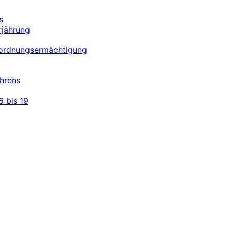
s
rjährung
erordnungsermächtigung
hrens
 bis 19