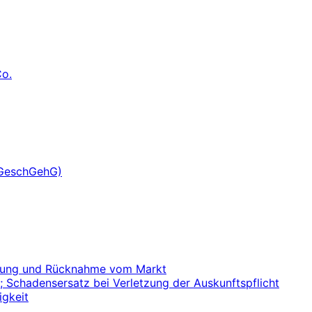
Co.
(GeschGehG)
ernung und Rücknahme vom Markt
; Schadensersatz bei Verletzung der Auskunftspflicht
igkeit