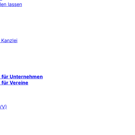
len lassen
 Kanzlei
r für Unternehmen
 für Vereine
VV)