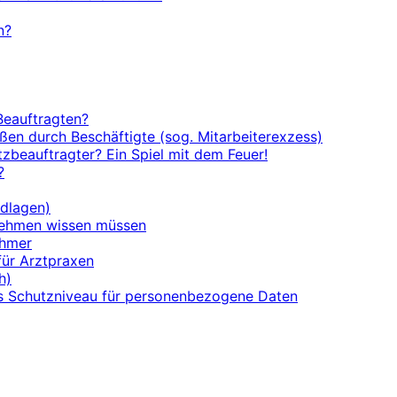
n?
Beauftragten?
en durch Beschäftigte (sog. Mitarbeiterexzess)
zbeauftragter? Ein Spiel mit dem Feuer!
?
ndlagen)
nehmen wissen müssen
ehmer
für Arztpraxen
h)
s Schutzniveau für personenbezogene Daten