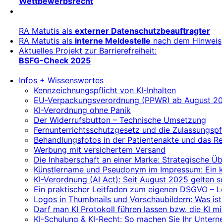
Wettbewerbsrecht
RA Matutis als
externer Datenschutzbeauftragter
RA Matutis als
interne Meldestelle
nach dem Hinweis
Aktuelles Projekt zur Barrierefreiheit:
BSFG-Check 2025
Infos + Wissenswertes
Kennzeichnungspflicht von KI-Inhalten
EU-Verpackungsverordnung (PPWR) ab August 20
KI-Verordnung ohne Panik
Der Widerrufsbutton – Technische Umsetzung
Fernunterrichtsschutzgesetz und die Zulassungspf
Behandlungsfotos in der Patientenakte und das R
Werbung mit versichertem Versand
Die Inhaberschaft an einer Marke: Strategische 
Künstlername und Pseudonym im Impressum: Ein kl
KI-Verordnung (AI Act): Seit August 2025 gelten
Ein praktischer Leitfaden zum eigenen DSGVO – 
Logos in Thumbnails und Vorschaubildern: Was ist
Darf man KI Protokoll führen lassen bzw. die KI m
KI-Schulung & KI-Recht: So machen Sie Ihr Unterne