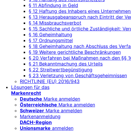
§ 11 Abfindung in Geld
§ 12 Haftung des Inhabers eines Unternehmen
§ 13 Herausgabeanspruch nach Eintritt der Ve
§ 14 Missbrauchsverbot
§ 15 Sachliche und örtliche Zuständigkeit; V
§ 16 Geheimhaltung
§ 17 Ordnungsmittel
§ 18 Geheimhaltung nach Abschluss des Verfa
§ 19 Weitere gerichtliche Beschränkungen
§ 20 Verfahren bei Maßnahmen nach den §§ 16
§ 21 Bekanntmachung des Urteils
§ 22 Streitwertbegünstigung
§ 23 Verletzung von Geschäftsgeheimnissen
RICHTLINIE (EU) 2016/943
Lösungen für das
Markenrecht
Deutsche
Marke anmelden
Österreichische
Marke anmelden
Schweizer
Marke anmelden
Markenanmeldung
DACH-Region
Unionsmarke
anmelden