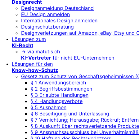
Designrecht
Designanmeldung Deutschland
EU Design anmelden
Internationales Design anmelden
Designschutzberatung
Designverletzungen auf Amazon, eBay, Etsy und 
Lösungen zum
KI-Recht
-> via matutis.ch
KI-Vertreter
für nicht EU-Unternehmen
Lösungen für den
Know-how-Schutz
Gesetz zum Schutz von Geschäftsgeheimnissen 
§ 1 Anwendungsbereich
§ 2 Begriffsbestimmungen
§ 3 Erlaubte Handlungen
§ 4 Handlungsverbote
§ 5 Ausnahmen
§ 6 Beseitigung und Unterlassung
§ 7 Vernichtung; Herausgabe; Rückruf; Entf
§ 8 Auskunft über rechtsverletzende Produkte
§ 9 Anspruchsausschluss bei Unverhältnismäß
§ 10 Haftung des Rechtsverletzers