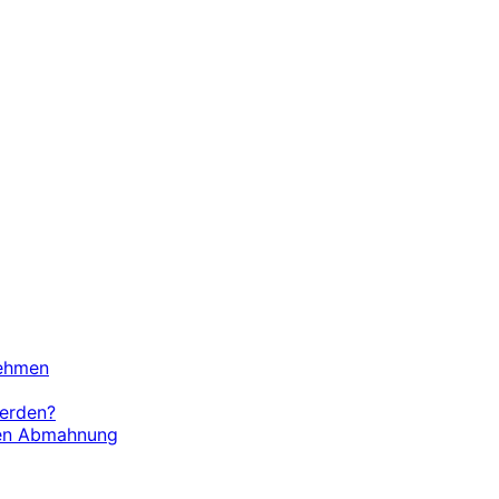
nehmen
werden?
chen Abmahnung