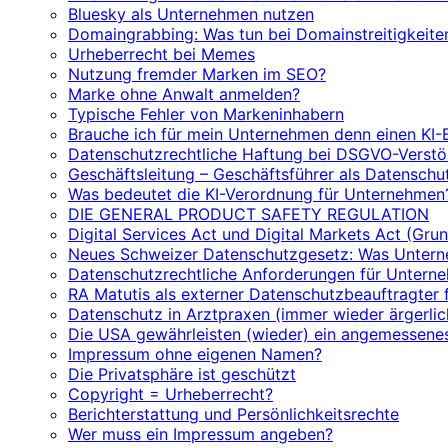
Bluesky als Unternehmen nutzen
Domaingrabbing: Was tun bei Domainstreitigkeite
Urheberrecht bei Memes
Nutzung fremder Marken im SEO?
Marke ohne Anwalt anmelden?
Typische Fehler von Markeninhabern
Brauche ich für mein Unternehmen denn einen KI-
Datenschutzrechtliche Haftung bei DSGVO-Verstöß
Geschäftsleitung – Geschäftsführer als Datenschut
Was bedeutet die KI-Verordnung für Unternehmen
DIE GENERAL PRODUCT SAFETY REGULATION
Digital Services Act und Digital Markets Act (Gru
Neues Schweizer Datenschutzgesetz: Was Unter
Datenschutzrechtliche Anforderungen für Untern
RA Matutis als externer Datenschutzbeauftragter 
Datenschutz in Arztpraxen (immer wieder ärgerlic
Die USA gewährleisten (wieder) ein angemessene
Impressum ohne eigenen Namen?
Die Privatsphäre ist geschützt
Copyright = Urheberrecht?
Berichterstattung und Persönlichkeitsrechte
Wer muss ein Impressum angeben?