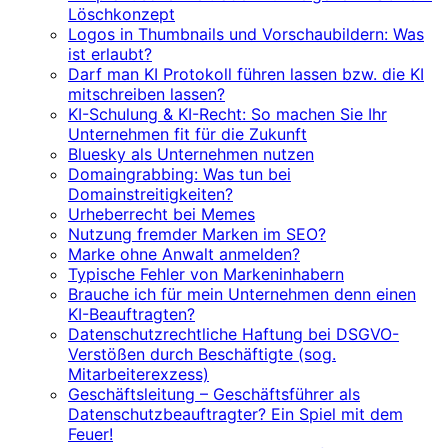
Löschkonzept
Logos in Thumbnails und Vorschaubildern: Was
ist erlaubt?
Darf man KI Protokoll führen lassen bzw. die KI
mitschreiben lassen?
KI-Schulung & KI-Recht: So machen Sie Ihr
Unternehmen fit für die Zukunft
Bluesky als Unternehmen nutzen
Domaingrabbing: Was tun bei
Domainstreitigkeiten?
Urheberrecht bei Memes
Nutzung fremder Marken im SEO?
Marke ohne Anwalt anmelden?
Typische Fehler von Markeninhabern
Brauche ich für mein Unternehmen denn einen
KI-Beauftragten?
Datenschutzrechtliche Haftung bei DSGVO-
Verstößen durch Beschäftigte (sog.
Mitarbeiterexzess)
Geschäftsleitung – Geschäftsführer als
Datenschutzbeauftragter? Ein Spiel mit dem
Feuer!