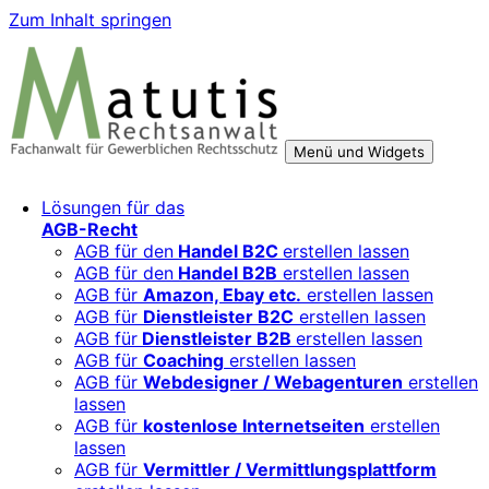
Zum Inhalt springen
Menü und Widgets
Rechtsberatung für digitale Geschäftsmodelle – sicher
Für Mittelständler, Startups und Verbände, die ihre Online-
Lösungen für das
wachsen mit starken AGB, Datenschutz und
Aktivitäten, Plattformen und Innovationen rechtssicher
AGB-Recht
Markenschutz
entwickeln und skalieren wollen.
AGB für den
Handel B2C
erstellen lassen
AGB für den
Handel B2B
erstellen lassen
AGB für
Amazon, Ebay etc.
erstellen lassen
AGB für
Dienstleister B2C
erstellen lassen
AGB für
Dienstleister B2B
erstellen lassen
AGB für
Coaching
erstellen lassen
AGB für
Webdesigner / Webagenturen
erstellen
lassen
AGB für
kostenlose Internetseiten
erstellen
lassen
AGB für
Vermittler / Vermittlungsplattform