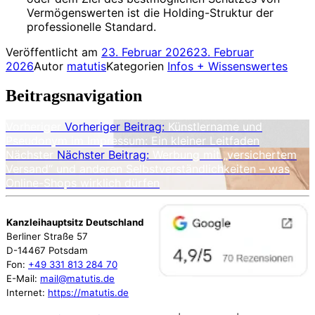
Vermögenswerten ist die Holding-Struktur der
professionelle Standard.
Veröffentlicht am
23. Februar 2026
23. Februar
2026
Autor
matutis
Kategorien
Infos + Wissenswertes
Beitragsnavigation
Vorheriger
Vorheriger Beitrag:
Künstlername und
Pseudonym im Impressum: Ein kleiner Leitfaden
Nächster
Nächster Beitrag:
Werbung mit „versichertem
Versand“ und anderen Selbstverständlichkeiten – was
Online-Shops wirklich dürfen
Kanzleihauptsitz Deutschland
Berliner Straße 57
D-14467 Potsdam
Fon:
+49 331 813 284 70
E-Mail:
mail@matutis.de
Internet:
https://matutis.de