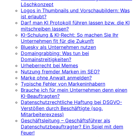
Löschkonzept
Logos in Thumbnails und Vorschaubildern: Was
ist erlaubt?
Darf man KI Protokoll führen lassen bzw. die KI
mitschreiben lassen?
KI-Schulung & KI-Recht: So machen Sie Ihr
Unternehmen fit für die Zukunft
Bluesky als Unternehmen nutzen
Domaingrabbing: Was tun bei
Domainstreitigkeiten?
Urheberrecht bei Memes
Nutzung fremder Marken im SEO?
Marke ohne Anwalt anmelden?
Typische Fehler von Markeninhabern
Brauche ich für mein Unternehmen denn einen
KI-Beauftragten?
Datenschutzrechtliche Haftung bei DSGVO-
Verstößen durch Beschäftigte (sog.
Mitarbeiterexzess)
Geschäftsleitung – Geschäftsführer als
Datenschutzbeauftragter? Ein Spiel mit dem
Feuer!