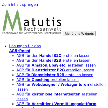
Zum Inhalt springen
Menü und Widgets
Rechtsberatung für digitale Geschäftsmodelle – sicher
Für Mittelständler, Startups und Verbände, die ihre Online-
Lösungen für das
wachsen mit starken AGB, Datenschutz und
Aktivitäten, Plattformen und Innovationen rechtssicher
AGB-Recht
Markenschutz
entwickeln und skalieren wollen.
AGB für den
Handel B2C
erstellen lassen
AGB für den
Handel B2B
erstellen lassen
AGB für
Amazon, Ebay etc.
erstellen lassen
AGB für
Dienstleister B2C
erstellen lassen
AGB für
Dienstleister B2B
erstellen lassen
AGB für
Coaching
erstellen lassen
AGB für
Webdesigner / Webagenturen
erstellen
lassen
AGB für
kostenlose Internetseiten
erstellen
lassen
AGB für
Vermittler / Vermittlungsplattform