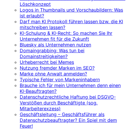
Löschkonzept
Logos in Thumbnails und Vorschaubildern: Was
ist erlaubt?
Darf man KI Protokoll führen lassen bzw. die KI
mitschreiben lassen?
KI-Schulung & KI-Recht: So machen Sie Ihr
Unternehmen fit für die Zukunft
Bluesky als Unternehmen nutzen
Domaingrabbing: Was tun bei
Domainstreitigkeiten?
Urheberrecht bei Memes
Nutzung fremder Marken im SEO?
Marke ohne Anwalt anmelden?
Typische Fehler von Markeninhabern
Brauche ich für mein Unternehmen denn einen
KI-Beauftragten?
Datenschutzrechtliche Haftung bei DSGVO-
Verstößen durch Beschäftigte (sog.
Mitarbeiterexzess)
Geschäftsleitung – Geschäftsführer als
Datenschutzbeauftragter? Ein Spiel mit dem
Feuer!