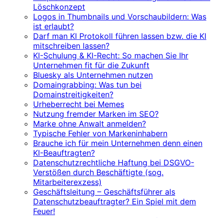
Löschkonzept
Logos in Thumbnails und Vorschaubildern: Was
ist erlaubt?
Darf man KI Protokoll führen lassen bzw. die KI
mitschreiben lassen?
KI-Schulung & KI-Recht: So machen Sie Ihr
Unternehmen fit für die Zukunft
Bluesky als Unternehmen nutzen
Domaingrabbing: Was tun bei
Domainstreitigkeiten?
Urheberrecht bei Memes
Nutzung fremder Marken im SEO?
Marke ohne Anwalt anmelden?
Typische Fehler von Markeninhabern
Brauche ich für mein Unternehmen denn einen
KI-Beauftragten?
Datenschutzrechtliche Haftung bei DSGVO-
Verstößen durch Beschäftigte (sog.
Mitarbeiterexzess)
Geschäftsleitung – Geschäftsführer als
Datenschutzbeauftragter? Ein Spiel mit dem
Feuer!