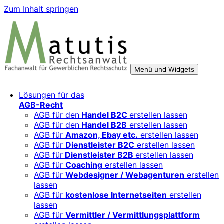
Zum Inhalt springen
Menü und Widgets
Rechtsberatung für digitale Geschäftsmodelle – sicher
Für Mittelständler, Startups und Verbände, die ihre Online-
Lösungen für das
wachsen mit starken AGB, Datenschutz und
Aktivitäten, Plattformen und Innovationen rechtssicher
AGB-Recht
Markenschutz
entwickeln und skalieren wollen.
AGB für den
Handel B2C
erstellen lassen
AGB für den
Handel B2B
erstellen lassen
AGB für
Amazon, Ebay etc.
erstellen lassen
AGB für
Dienstleister B2C
erstellen lassen
AGB für
Dienstleister B2B
erstellen lassen
AGB für
Coaching
erstellen lassen
AGB für
Webdesigner / Webagenturen
erstellen
lassen
AGB für
kostenlose Internetseiten
erstellen
lassen
AGB für
Vermittler / Vermittlungsplattform