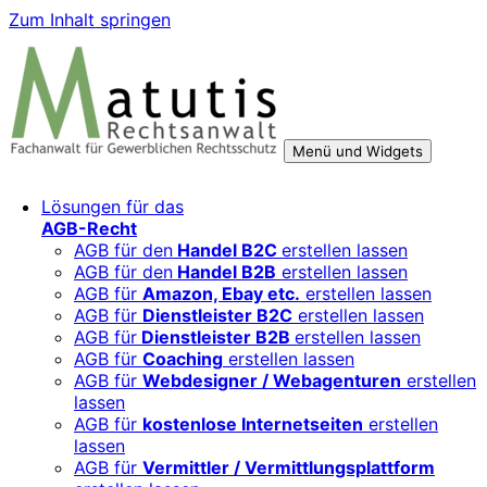
Zum Inhalt springen
Menü und Widgets
Rechtsberatung für digitale Geschäftsmodelle – sicher
Für Mittelständler, Startups und Verbände, die ihre Online-
Lösungen für das
wachsen mit starken AGB, Datenschutz und
Aktivitäten, Plattformen und Innovationen rechtssicher
AGB-Recht
Markenschutz
entwickeln und skalieren wollen.
AGB für den
Handel B2C
erstellen lassen
AGB für den
Handel B2B
erstellen lassen
AGB für
Amazon, Ebay etc.
erstellen lassen
AGB für
Dienstleister B2C
erstellen lassen
AGB für
Dienstleister B2B
erstellen lassen
AGB für
Coaching
erstellen lassen
AGB für
Webdesigner / Webagenturen
erstellen
lassen
AGB für
kostenlose Internetseiten
erstellen
lassen
AGB für
Vermittler / Vermittlungsplattform