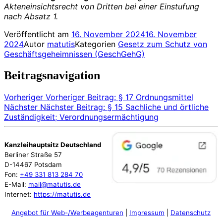
Akteneinsichtsrecht von Dritten bei einer Einstufung
nach Absatz 1.
Veröffentlicht am
16. November 2024
16. November
2024
Autor
matutis
Kategorien
Gesetz zum Schutz von
Geschäftsgeheimnissen (GeschGehG)
Beitragsnavigation
Vorheriger
Vorheriger Beitrag:
§ 17 Ordnungsmittel
Nächster
Nächster Beitrag:
§ 15 Sachliche und örtliche
Zuständigkeit; Verordnungsermächtigung
Kanzleihauptsitz Deutschland
Berliner Straße 57
D-14467 Potsdam
Fon:
+49 331 813 284 70
E-Mail:
mail@matutis.de
Internet:
https://matutis.de
Angebot für Web-/Werbeagenturen
|
Impressum
|
Datenschutz