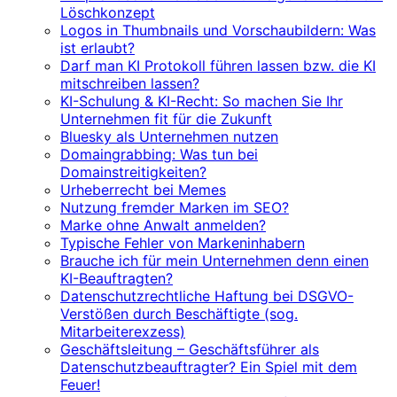
Löschkonzept
Logos in Thumbnails und Vorschaubildern: Was
ist erlaubt?
Darf man KI Protokoll führen lassen bzw. die KI
mitschreiben lassen?
KI-Schulung & KI-Recht: So machen Sie Ihr
Unternehmen fit für die Zukunft
Bluesky als Unternehmen nutzen
Domaingrabbing: Was tun bei
Domainstreitigkeiten?
Urheberrecht bei Memes
Nutzung fremder Marken im SEO?
Marke ohne Anwalt anmelden?
Typische Fehler von Markeninhabern
Brauche ich für mein Unternehmen denn einen
KI-Beauftragten?
Datenschutzrechtliche Haftung bei DSGVO-
Verstößen durch Beschäftigte (sog.
Mitarbeiterexzess)
Geschäftsleitung – Geschäftsführer als
Datenschutzbeauftragter? Ein Spiel mit dem
Feuer!