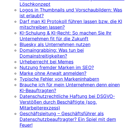
Löschkonzept
Logos in Thumbnails und Vorschaubildern: Was
ist erlaubt?
Darf man KI Protokoll führen lassen bzw. die KI
mitschreiben lassen?
KI-Schulung & KI-Recht: So machen Sie Ihr
Unternehmen fit für die Zukunft
Bluesky als Unternehmen nutzen
Domaingrabbing: Was tun bei
Domainstreitigkeiten?
Urheberrecht bei Memes
Nutzung fremder Marken im SEO?
Marke ohne Anwalt anmelden?
Typische Fehler von Markeninhabern
Brauche ich für mein Unternehmen denn einen
KI-Beauftragten?
Datenschutzrechtliche Haftung bei DSGVO-
Verstößen durch Beschäftigte (sog.
Mitarbeiterexzess)
Geschäftsleitung – Geschäftsführer als
Datenschutzbeauftragter? Ein Spiel mit dem
Feuer!