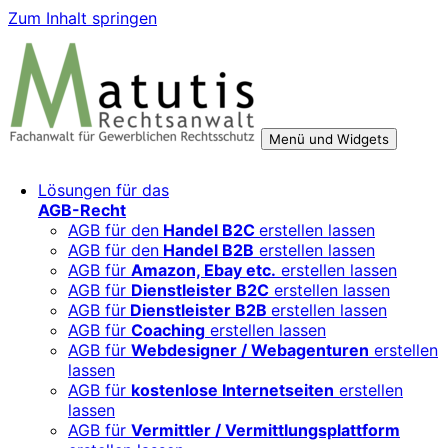
Zum Inhalt springen
Menü und Widgets
Rechtsberatung für digitale Geschäftsmodelle – sicher
Für Mittelständler, Startups und Verbände, die ihre Online-
Lösungen für das
wachsen mit starken AGB, Datenschutz und
Aktivitäten, Plattformen und Innovationen rechtssicher
AGB-Recht
Markenschutz
entwickeln und skalieren wollen.
AGB für den
Handel B2C
erstellen lassen
AGB für den
Handel B2B
erstellen lassen
AGB für
Amazon, Ebay etc.
erstellen lassen
AGB für
Dienstleister B2C
erstellen lassen
AGB für
Dienstleister B2B
erstellen lassen
AGB für
Coaching
erstellen lassen
AGB für
Webdesigner / Webagenturen
erstellen
lassen
AGB für
kostenlose Internetseiten
erstellen
lassen
AGB für
Vermittler / Vermittlungsplattform