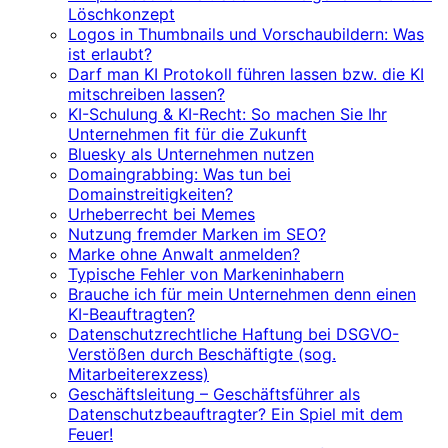
Löschkonzept
Logos in Thumbnails und Vorschaubildern: Was
ist erlaubt?
Darf man KI Protokoll führen lassen bzw. die KI
mitschreiben lassen?
KI-Schulung & KI-Recht: So machen Sie Ihr
Unternehmen fit für die Zukunft
Bluesky als Unternehmen nutzen
Domaingrabbing: Was tun bei
Domainstreitigkeiten?
Urheberrecht bei Memes
Nutzung fremder Marken im SEO?
Marke ohne Anwalt anmelden?
Typische Fehler von Markeninhabern
Brauche ich für mein Unternehmen denn einen
KI-Beauftragten?
Datenschutzrechtliche Haftung bei DSGVO-
Verstößen durch Beschäftigte (sog.
Mitarbeiterexzess)
Geschäftsleitung – Geschäftsführer als
Datenschutzbeauftragter? Ein Spiel mit dem
Feuer!