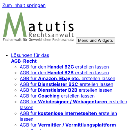
Zum Inhalt springen
Menü und Widgets
Rechtsberatung für digitale Geschäftsmodelle – sicher
Für Mittelständler, Startups und Verbände, die ihre Online-
Lösungen für das
wachsen mit starken AGB, Datenschutz und
Aktivitäten, Plattformen und Innovationen rechtssicher
AGB-Recht
Markenschutz
entwickeln und skalieren wollen.
AGB für den
Handel B2C
erstellen lassen
AGB für den
Handel B2B
erstellen lassen
AGB für
Amazon, Ebay etc.
erstellen lassen
AGB für
Dienstleister B2C
erstellen lassen
AGB für
Dienstleister B2B
erstellen lassen
AGB für
Coaching
erstellen lassen
AGB für
Webdesigner / Webagenturen
erstellen
lassen
AGB für
kostenlose Internetseiten
erstellen
lassen
AGB für
Vermittler / Vermittlungsplattform