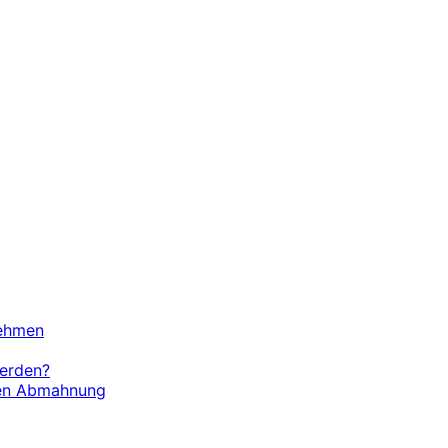
nehmen
werden?
chen Abmahnung