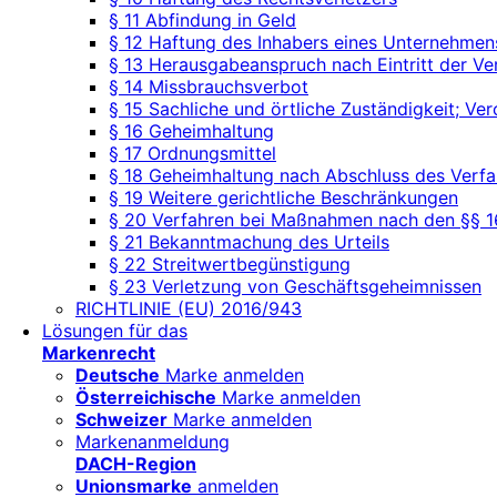
§ 11 Abfindung in Geld
§ 12 Haftung des Inhabers eines Unternehmen
§ 13 Herausgabeanspruch nach Eintritt der Ve
§ 14 Missbrauchsverbot
§ 15 Sachliche und örtliche Zuständigkeit; V
§ 16 Geheimhaltung
§ 17 Ordnungsmittel
§ 18 Geheimhaltung nach Abschluss des Verfa
§ 19 Weitere gerichtliche Beschränkungen
§ 20 Verfahren bei Maßnahmen nach den §§ 16
§ 21 Bekanntmachung des Urteils
§ 22 Streitwertbegünstigung
§ 23 Verletzung von Geschäftsgeheimnissen
RICHTLINIE (EU) 2016/943
Lösungen für das
Markenrecht
Deutsche
Marke anmelden
Österreichische
Marke anmelden
Schweizer
Marke anmelden
Markenanmeldung
DACH-Region
Unionsmarke
anmelden