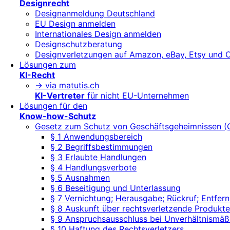
Designrecht
Designanmeldung Deutschland
EU Design anmelden
Internationales Design anmelden
Designschutzberatung
Designverletzungen auf Amazon, eBay, Etsy und 
Lösungen zum
KI-Recht
-> via matutis.ch
KI-Vertreter
für nicht EU-Unternehmen
Lösungen für den
Know-how-Schutz
Gesetz zum Schutz von Geschäftsgeheimnissen 
§ 1 Anwendungsbereich
§ 2 Begriffsbestimmungen
§ 3 Erlaubte Handlungen
§ 4 Handlungsverbote
§ 5 Ausnahmen
§ 6 Beseitigung und Unterlassung
§ 7 Vernichtung; Herausgabe; Rückruf; Entf
§ 8 Auskunft über rechtsverletzende Produkte
§ 9 Anspruchsausschluss bei Unverhältnismäß
§ 10 Haftung des Rechtsverletzers