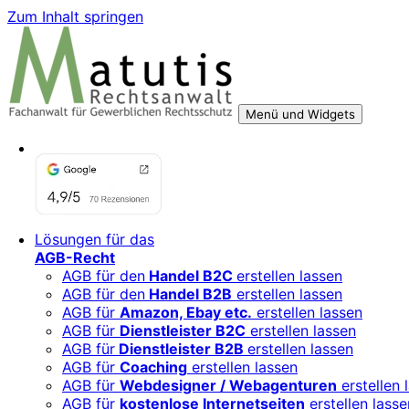
Zum Inhalt springen
Menü und Widgets
Rechtsberatung für digitale Geschäftsmodelle – sicher 
Für Mittelständler, Startups und Verbände, die ihre Online
Lösungen für das
AGB-Recht
AGB für den
Handel B2C
erstellen lassen
AGB für den
Handel B2B
erstellen lassen
AGB für
Amazon, Ebay etc.
erstellen lassen
AGB für
Dienstleister B2C
erstellen lassen
AGB für
Dienstleister B2B
erstellen lassen
AGB für
Coaching
erstellen lassen
AGB für
Webdesigner / Webagenturen
erstellen 
AGB für
kostenlose Internetseiten
erstellen lasse