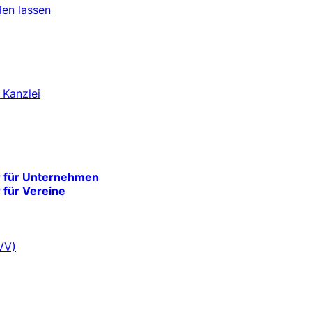
len lassen
 Kanzlei
r für Unternehmen
 für Vereine
VV)