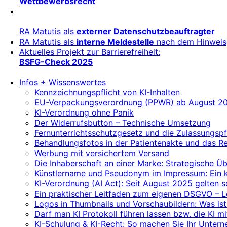
Wettbewerbsrecht
RA Matutis als
externer Datenschutzbeauftragter
RA Matutis als
interne Meldestelle
nach dem Hinweis
Aktuelles Projekt zur Barrierefreiheit:
BSFG-Check 2025
Infos + Wissenswertes
Kennzeichnungspflicht von KI-Inhalten
EU-Verpackungsverordnung (PPWR) ab August 20
KI-Verordnung ohne Panik
Der Widerrufsbutton – Technische Umsetzung
Fernunterrichtsschutzgesetz und die Zulassungspf
Behandlungsfotos in der Patientenakte und das R
Werbung mit versichertem Versand
Die Inhaberschaft an einer Marke: Strategische 
Künstlername und Pseudonym im Impressum: Ein kl
KI-Verordnung (AI Act): Seit August 2025 gelten
Ein praktischer Leitfaden zum eigenen DSGVO – 
Logos in Thumbnails und Vorschaubildern: Was ist
Darf man KI Protokoll führen lassen bzw. die KI m
KI-Schulung & KI-Recht: So machen Sie Ihr Unterne