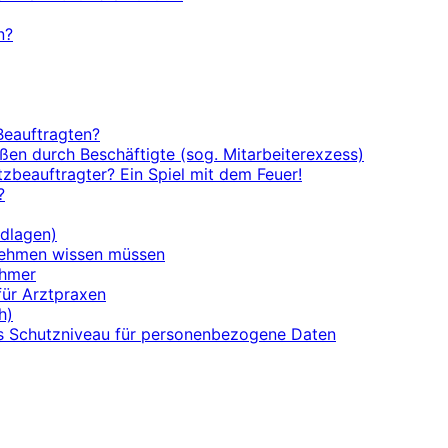
n?
Beauftragten?
en durch Beschäftigte (sog. Mitarbeiterexzess)
zbeauftragter? Ein Spiel mit dem Feuer!
?
ndlagen)
nehmen wissen müssen
ehmer
für Arztpraxen
h)
s Schutzniveau für personenbezogene Daten