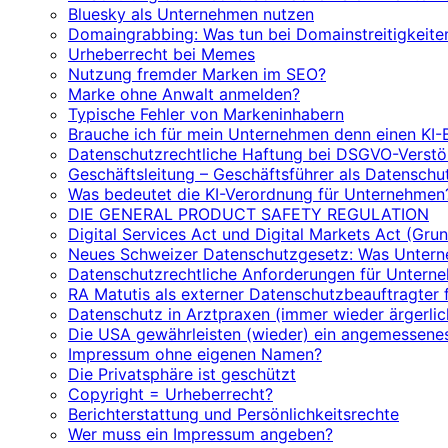
Bluesky als Unternehmen nutzen
Domaingrabbing: Was tun bei Domainstreitigkeite
Urheberrecht bei Memes
Nutzung fremder Marken im SEO?
Marke ohne Anwalt anmelden?
Typische Fehler von Markeninhabern
Brauche ich für mein Unternehmen denn einen KI-
Datenschutzrechtliche Haftung bei DSGVO-Verstöß
Geschäftsleitung – Geschäftsführer als Datenschut
Was bedeutet die KI-Verordnung für Unternehmen
DIE GENERAL PRODUCT SAFETY REGULATION
Digital Services Act und Digital Markets Act (Gru
Neues Schweizer Datenschutzgesetz: Was Unter
Datenschutzrechtliche Anforderungen für Untern
RA Matutis als externer Datenschutzbeauftragter 
Datenschutz in Arztpraxen (immer wieder ärgerlic
Die USA gewährleisten (wieder) ein angemessene
Impressum ohne eigenen Namen?
Die Privatsphäre ist geschützt
Copyright = Urheberrecht?
Berichterstattung und Persönlichkeitsrechte
Wer muss ein Impressum angeben?