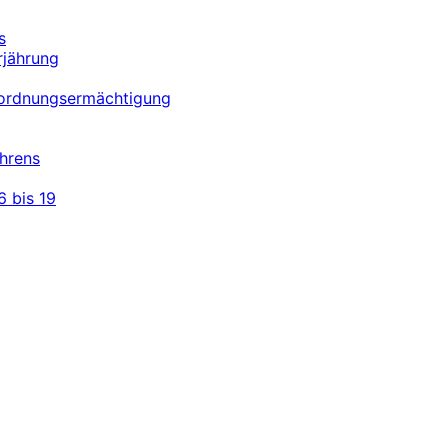
s
rjährung
erordnungsermächtigung
hrens
 bis 19