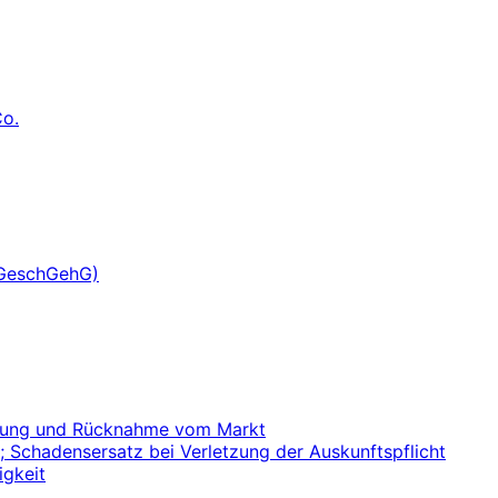
Co.
(GeschGehG)
ernung und Rücknahme vom Markt
; Schadensersatz bei Verletzung der Auskunftspflicht
igkeit