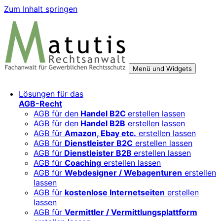
Zum Inhalt springen
Menü und Widgets
Rechtsberatung für digitale Geschäftsmodelle – sicher
Für Mittelständler, Startups und Verbände, die ihre Online-
Lösungen für das
wachsen mit starken AGB, Datenschutz und
Aktivitäten, Plattformen und Innovationen rechtssicher
AGB-Recht
Markenschutz
entwickeln und skalieren wollen.
AGB für den
Handel B2C
erstellen lassen
AGB für den
Handel B2B
erstellen lassen
AGB für
Amazon, Ebay etc.
erstellen lassen
AGB für
Dienstleister B2C
erstellen lassen
AGB für
Dienstleister B2B
erstellen lassen
AGB für
Coaching
erstellen lassen
AGB für
Webdesigner / Webagenturen
erstellen
lassen
AGB für
kostenlose Internetseiten
erstellen
lassen
AGB für
Vermittler / Vermittlungsplattform