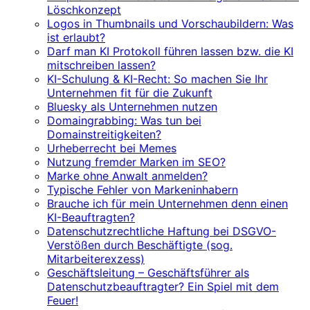
Löschkonzept
Logos in Thumbnails und Vorschaubildern: Was
ist erlaubt?
Darf man KI Protokoll führen lassen bzw. die KI
mitschreiben lassen?
KI-Schulung & KI-Recht: So machen Sie Ihr
Unternehmen fit für die Zukunft
Bluesky als Unternehmen nutzen
Domaingrabbing: Was tun bei
Domainstreitigkeiten?
Urheberrecht bei Memes
Nutzung fremder Marken im SEO?
Marke ohne Anwalt anmelden?
Typische Fehler von Markeninhabern
Brauche ich für mein Unternehmen denn einen
KI-Beauftragten?
Datenschutzrechtliche Haftung bei DSGVO-
Verstößen durch Beschäftigte (sog.
Mitarbeiterexzess)
Geschäftsleitung – Geschäftsführer als
Datenschutzbeauftragter? Ein Spiel mit dem
Feuer!