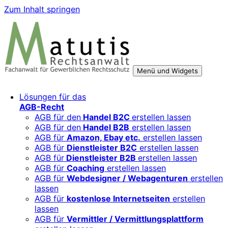
Zum Inhalt springen
Menü und Widgets
Rechtsberatung für digitale Geschäftsmodelle – sicher
Für Mittelständler, Startups und Verbände, die ihre Online-
Lösungen für das
wachsen mit starken AGB, Datenschutz und
Aktivitäten, Plattformen und Innovationen rechtssicher
AGB-Recht
Markenschutz
entwickeln und skalieren wollen.
AGB für den
Handel B2C
erstellen lassen
AGB für den
Handel B2B
erstellen lassen
AGB für
Amazon, Ebay etc.
erstellen lassen
AGB für
Dienstleister B2C
erstellen lassen
AGB für
Dienstleister B2B
erstellen lassen
AGB für
Coaching
erstellen lassen
AGB für
Webdesigner / Webagenturen
erstellen
lassen
AGB für
kostenlose Internetseiten
erstellen
lassen
AGB für
Vermittler / Vermittlungsplattform