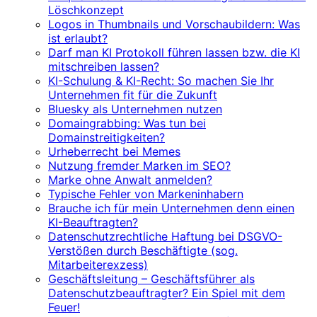
Löschkonzept
Logos in Thumbnails und Vorschaubildern: Was
ist erlaubt?
Darf man KI Protokoll führen lassen bzw. die KI
mitschreiben lassen?
KI-Schulung & KI-Recht: So machen Sie Ihr
Unternehmen fit für die Zukunft
Bluesky als Unternehmen nutzen
Domaingrabbing: Was tun bei
Domainstreitigkeiten?
Urheberrecht bei Memes
Nutzung fremder Marken im SEO?
Marke ohne Anwalt anmelden?
Typische Fehler von Markeninhabern
Brauche ich für mein Unternehmen denn einen
KI-Beauftragten?
Datenschutzrechtliche Haftung bei DSGVO-
Verstößen durch Beschäftigte (sog.
Mitarbeiterexzess)
Geschäftsleitung – Geschäftsführer als
Datenschutzbeauftragter? Ein Spiel mit dem
Feuer!